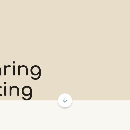
aring
ting