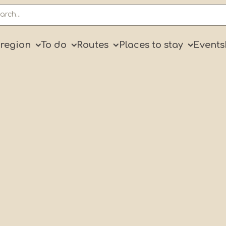
ry
 region
To do
Routes
Places to stay
Events