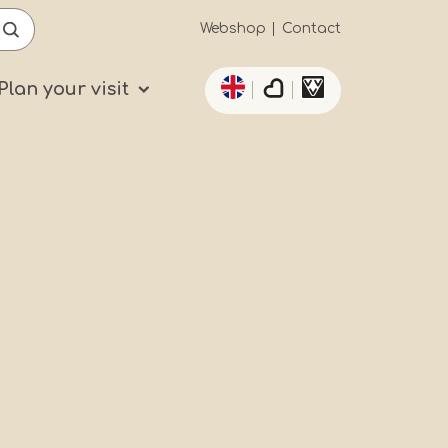
Secundaïre
Webshop
Contact
List additional actio
navigatie
Plan your visit