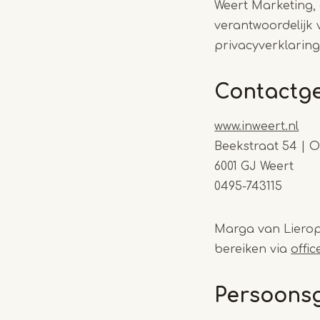
Weert Marketing, g
verantwoordelijk
privacyverklaring
Contactg
www.inweert.nl
Beekstraat 54 | Of
6001 GJ Weert
0495-743115
Marga van Lierop 
bereiken via
offi
Persoonsg