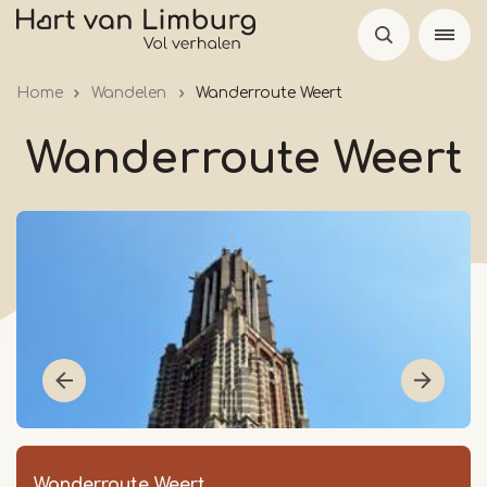
Skip
to
main
Home
Wandelen
Wanderroute Weert
content
Wanderroute Weert
Wanderroute Weert