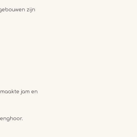
jgebouwen zijn
gemaakte jam en
denghoor.