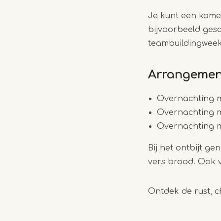
Je kunt een kame
bijvoorbeeld gesc
teambuildingwee
Arrangeme
Overnachting m
Overnachting m
Overnachting me
Bij het ontbijt g
vers brood. Ook v
Ontdek de rust, c