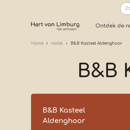
Overslaan
en
naar
Prima
Ontdek de r
de
inhoud
Home
Hotel
B&B Kasteel Aldenghoor
gaan
B&B 
B&B Kasteel
Aldenghoor