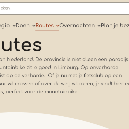
ry
egio
Doen
Routes
Overnachten
Plan je be
utes
van Nederland. De provincie is niet alleen een paradijs
untainbike zit je goed in Limburg. Op onverharde
st op de verharde. Of je nu met je fietsclub op een
 wil crossen of over de weg wil racen; je vindt hier e
es, perfect voor de mountainbike!