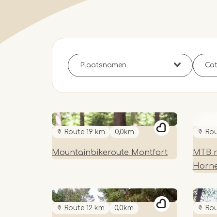
Route 19 km
0,0km
Rou
Mountainbikeroute Montfort
MTB r
Horn
Route 12 km
0,0km
Rou