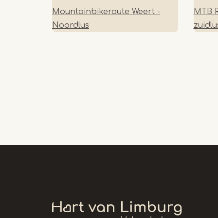
Mountainbikeroute Weert -
MTB R
Noordlus
zuidl