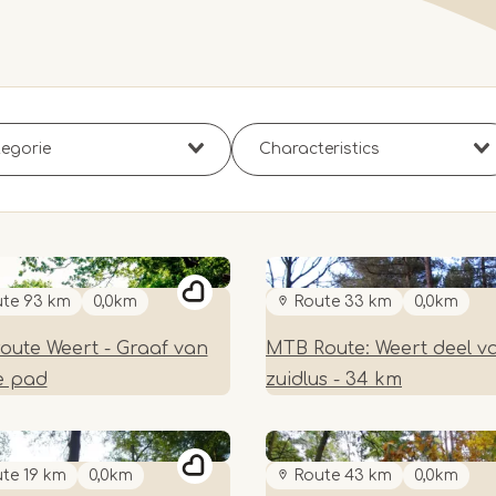
te 93 km
0,0km
Route 33 km
0,0km
oute Weert - Graaf van
MTB Route: Weert deel v
e pad
zuidlus - 34 km
te 19 km
0,0km
Route 43 km
0,0km