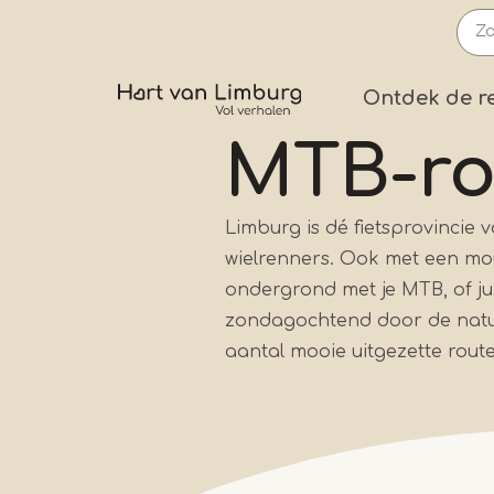
Overslaan
en
naar
Prima
Ontdek de r
de
inhoud
MTB-ro
gaan
Limburg is dé fietsprovincie 
wielrenners. Ook met een mo
ondergrond met je MTB, of jui
zondagochtend door de natuur
aantal mooie uitgezette rout