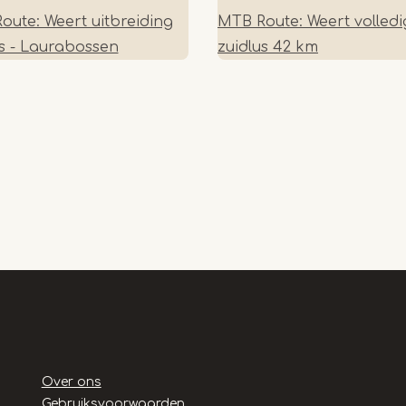
oute: Weert uitbreiding
MTB Route: Weert volledi
us - Laurabossen
zuidlus 42 km
Handige
Over ons
links
Gebruiksvoorwaarden