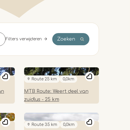
Zoeken
Filters verwijderen
Route 25 km
0,0km
an
MTB Route: Weert deel van
zuidlus - 25 km
Route 35 km
0,0km