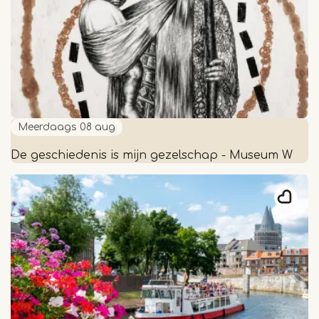
Meerdaags
08 aug
De geschiedenis is mijn gezelschap - Museum W
De
geschiedenis
is
mijn
gezelschap
-
Museum
W