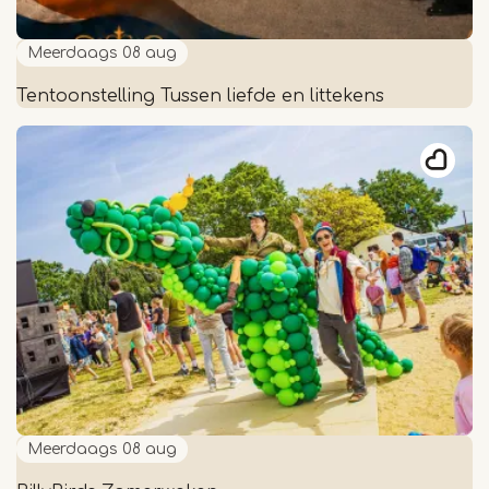
Meerdaags
08 aug
Tentoonstelling Tussen liefde en littekens
Tentoonstelling
Tussen
liefde
en
littekens
Meerdaags
08 aug