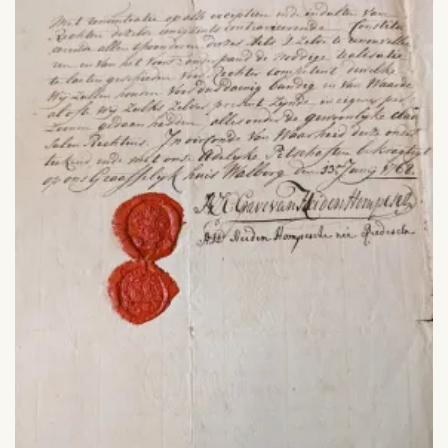
Witte
Stadje
Thorn-
Maasgouw