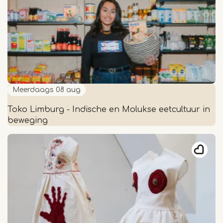
-
zomervakantie
Meerdaags
08 aug
Toko Limburg - Indische en Molukse eetcultuur in
beweging
Toko
Limburg
-
Indische
en
Molukse
eetcultuur