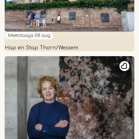
Meerdaags
08 aug
Hap en Stap Thorn/Wessem
Hap
en
Stap
Thorn/Wessem