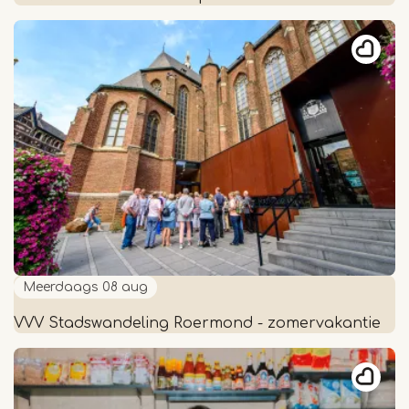
Kioskconcerten
Munsterplein
Meerdaags
08 aug
VVV Stadswandeling Roermond - zomervakantie
VVV
Stadswandeling
Roermond