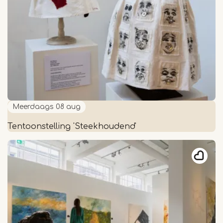
in
beweging
Meerdaags
08 aug
Tentoonstelling 'Steekhoudend'
Tentoonstelling
'Steekhoudend'