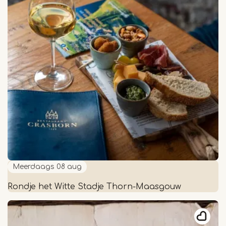
gids
Meerdaags
08 aug
Rondje het Witte Stadje Thorn-Maasgouw
Rondje
het