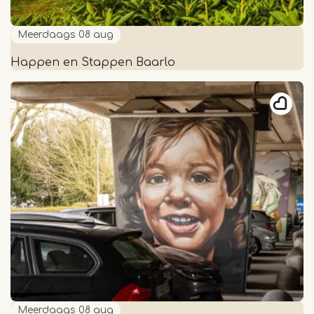
Meerdaags
08 aug
Happen en Stappen Baarlo
Happen
en
Stappen
Baarlo
Meerdaags
08 aug