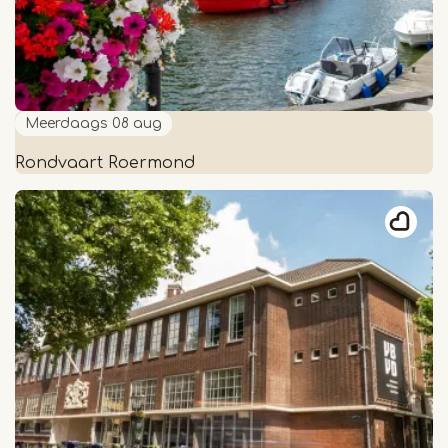
Meerdaags
08 aug
Rondvaart Roermond
Rondvaart
Roermond