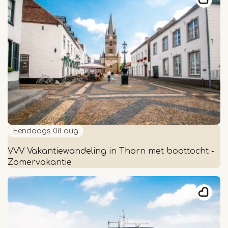
Chris
Rijk
-
Museum
W
Eendaags
08 aug
VVV Vakantiewandeling in Thorn met boottocht -
Zomervakantie
VVV
Vakantiewandeling
in
Thorn