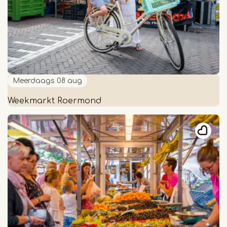
Meerdaags
08 aug
Weekmarkt Roermond
Weekmarkt
Roermond