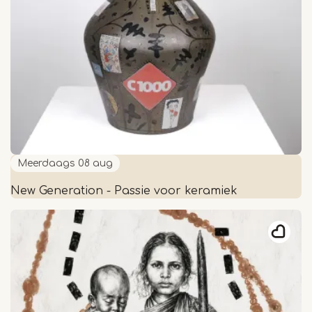
Meerdaags
08 aug
New Generation - Passie voor keramiek
New
Generation
-
Passie
voor
keramiek