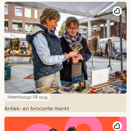
Smashed
Potatoes
Festival
in
Reuver
Meerdaags
08 aug
Antiek- en brocante markt
Antiek-
en