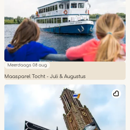
met
boottocht
-
Zomervakantie
Meerdaags
08 aug
Maasparel Tocht - Juli & Augustus
Maasparel
Tocht
-
Juli
&
Augustus