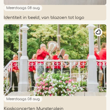
Meerdaags
08 aug
Identiteit in beeld, van blazoen tot logo
Identiteit
in
beeld,
van
blazoen
tot
logo
Meerdaags
08 aug
Kioskconcerten Munsterplein