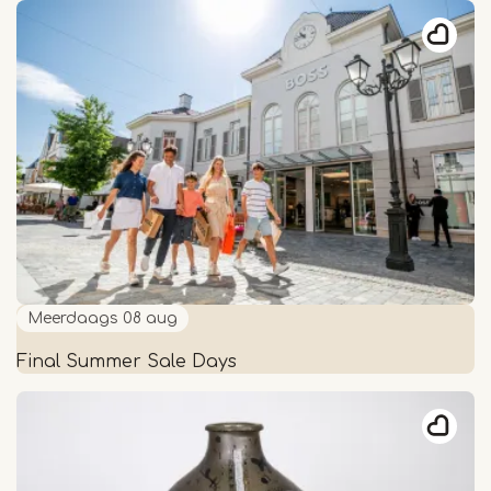
Maria
Leeft!
Meerdaags
08 aug
Final Summer Sale Days
Final
Summer
Sale
Days