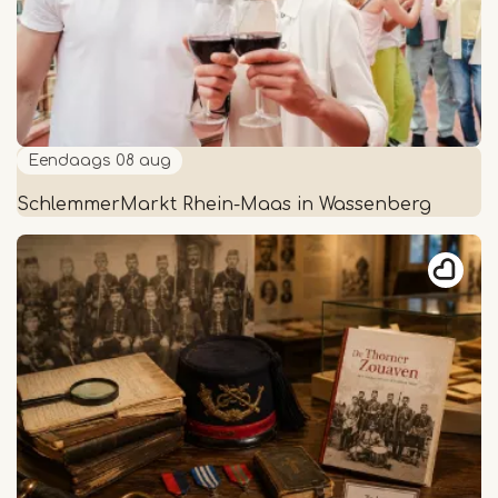
Eendaags
08 aug
SchlemmerMarkt Rhein-Maas in Wassenberg
SchlemmerMarkt
Rhein-
Maas
in
Wassenberg