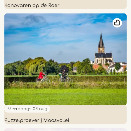
Kanovaren op de Roer
Kanovaren
op
de
Roer
Meerdaags
08 aug
Puzzelproeverij Maasvallei
Puzzelproeverij