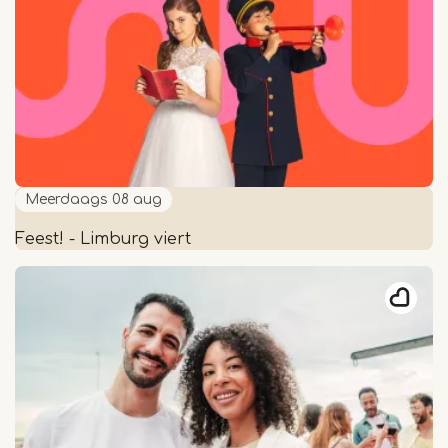
brocante
markt
Meerdaags
08 aug
Feest! - Limburg viert
Feest!
-
Limburg
viert