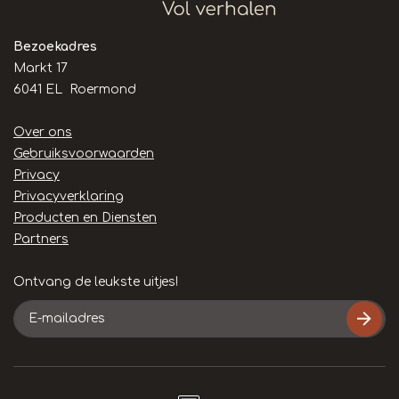
Bezoekadres
Markt 17
6041 EL Roermond
Handige
Over ons
links
Gebruiksvoorwaarden
Privacy
Privacyverklaring
Producten en Diensten
Partners
Ontvang de leukste uitjes!
E-
mailadres