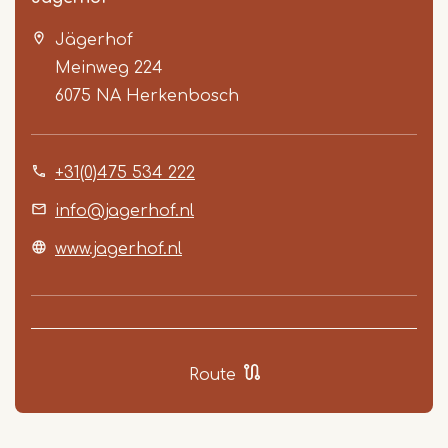
Jägerhof
Meinweg 224
6075 NA
Herkenbosch
+31(0)475 534 222
Item
1
info@jagerhof.nl
of
www.jagerhof.nl
3
Route