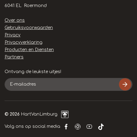
6041 EL Roermond
Handige
Over ons
links
Gebruiksvoorwaarden
Privacy
Privacyverklaring
Producten en Diensten
Partners
Ontvang de leukste uitjes!
E-
mailadres
© 2026
HartVanLimburg
Volg ons op social media